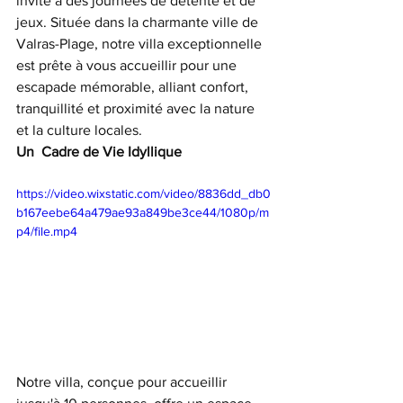
invite à des journées de détente et de 
jeux. Située dans la charmante ville de 
Valras-Plage, notre villa exceptionnelle 
est prête à vous accueillir pour une 
escapade mémorable, alliant confort, 
tranquillité et proximité avec la nature 
et la culture locales.
Un  Cadre de Vie Idyllique
https://video.wixstatic.com/video/8836dd_db0
b167eebe64a479ae93a849be3ce44/1080p/m
p4/file.mp4
Notre villa, conçue pour accueillir 