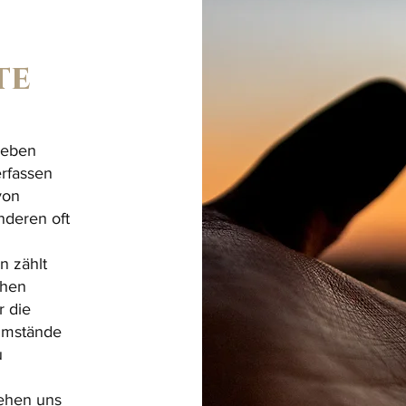
te
 leben
erfassen
von
nderen oft
n zählt
chen
r die
Umstände
u
tehen uns