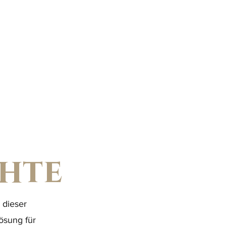
chte
 dieser
ösung für