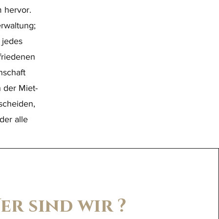
 hervor.
erwaltung;
 jedes
friedenen
nschaft
 der Miet-
scheiden,
der alle
er sind wir ?